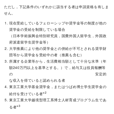
ただし，下記条件のいずれかに該当する者は申請資格を有しま
せん。
現在受給しているフェローシップや奨学⾦等の制度が他の
奨学⾦の受給を制限している場合
（⽇本学術振興会特別研究員，国費外国⼈留学⽣，外国政
府派遣留学⽣奨学⾦等）
⼤学推薦により他の奨学⾦との併給が不可とされる奨学財
団等から奨学⾦を受給中の者（推薦も含む）
所属する企業等から，生活費相当額として十分な水準（年
額240万円以上を基準とする。）で，給与又は役員報酬等
の 安定的
な収入を得ていると認められる者
東京⼯業⼤学基⾦奨学⾦，またはつばめ博⼠学⽣奨学⾦の
※2
給付を受けている者
東京工業大学越境型理工系博士人材育成プログラム生であ
※3
る者