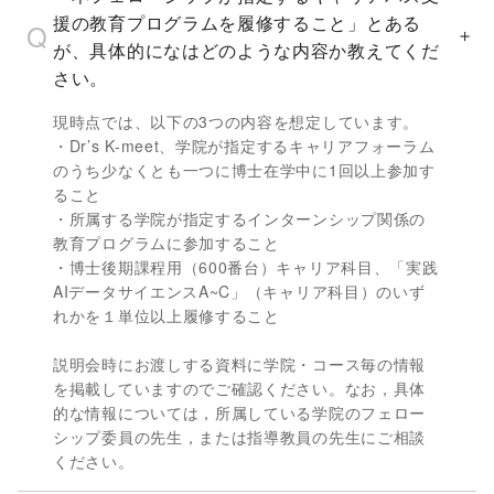
援の教育プログラムを履修すること」とある
が、具体的になはどのような内容か教えてくだ
さい。
現時点では、以下の3つの内容を想定しています。
・Dr’s K-meet、学院が指定するキャリアフォーラム
のうち少なくとも一つに博士在学中に1回以上参加す
ること
・所属する学院が指定するインターンシップ関係の
教育プログラムに参加すること
・博士後期課程用（600番台）キャリア科目、「実践
AIデータサイエンスA~C」（キャリア科目）のいず
れかを１単位以上履修すること
説明会時にお渡しする資料に学院・コース毎の情報
を掲載していますのでご確認ください。なお，具体
的な情報については，所属している学院のフェロー
シップ委員の先生，または指導教員の先生にご相談
ください。