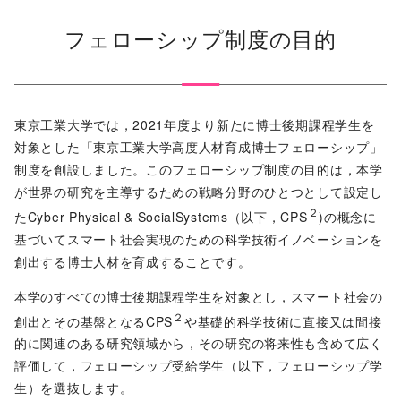
フェローシップ制度の⽬的
東京⼯業⼤学では，2021年度より新たに博⼠後期課程学⽣を
対象とした「東京⼯業⼤学⾼度⼈材育成博⼠フェローシップ」
制度を創設しました。このフェローシップ制度の⽬的は，本学
が世界の研究を主導するための戦略分野のひとつとして設定し
２
たCyber Physical & SocialSystems（以下，CPS
)の概念に
基づいてスマート社会実現のための科学技術イノベーションを
創出する博⼠⼈材を育成することです。
本学のすべての博⼠後期課程学⽣を対象とし，スマート社会の
２
創出とその基盤となるCPS
や基礎的科学技術に直接⼜は間接
的に関連のある研究領域から，その研究の将来性も含めて広く
評価して，フェローシップ受給学⽣（以下，フェローシップ学
⽣）を選抜します。