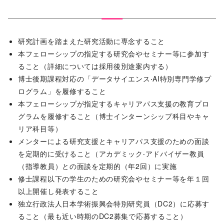
研究計画を踏まえた研究活動に専念すること
本フェローシップの指定する研究会やセミナー等に参加す
ること（詳細については採⽤後別途案内する）
博⼠後期課程対応の「データサイエンス‧AI特別専⾨学修プ
ログラム」を履修すること
本フェローシップが指定するキャリアパス⽀援の教育プロ
グラムを履修すること（博⼠インターンシップ科⽬やキャ
リア科⽬等）
メンターによる研究⽀援とキャリアパス⽀援のための⾯談
を定期的に受けること（アカデミック‧アドバイザー教員
（指導教員）との⾯談を定期的（年2回）に実施
修⼠課程以下の学⽣のための研究会やセミナー等を年１回
以上開催し発表すること
独⽴⾏政法⼈⽇本学術振興会特別研究員（DC2）に応募す
ること（最も近い時期のDC2募集で応募すること）