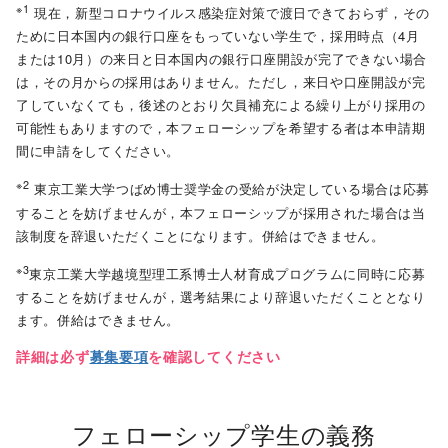
※1
現在，新型コロナウイルス感染症対策で渡日できておらず，その
ために日本国内の銀行口座をもっていない学生で，採用時点（4月
または10月）の来日と日本国内の銀行口座開設が完了できない場合
は，その月からの採用はありません。ただし，来日や口座開設が完
了していなくても，後述のとおり欠員補充による繰り上がり採用の
可能性もありますので，本フェローシップを希望する者は本申請期
間に申請をしてください。
※2
東京工業大学つばめ博士奨学金の受給が決定している場合は応募
することを妨げませんが，本フェローシップが採用された場合は当
該制度を辞退いただくことになります。併給はできません。
※3
東京工業大学越境型理工系博士人材育成プログラムに同時に応募
することを妨げませんが，選考結果により辞退いただくこととなり
ます。併給はできません。
詳細は必ず
募集要項
を確認してください
フェローシップ学⽣の義務