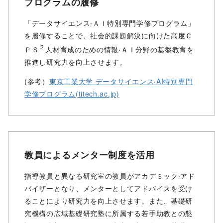
プログラムの履修
「データサイエンス‧ＡＩ特別専⾨学修プログラム」
を履修することで、社会的課題解決に向けた⾼度Ｃ
２
ＰＳ
⼈材育成のための情報‧ＡＩ分野の基盤教育を
推進し研究⼒を向上させます。
(参考）
東京⼯業⼤学 データサイエンス‧AI特別専⾨
学修プログラム(titech.ac.jp)
教員によるメンター制度を活⽤
指導教員と異なる研究室の教員がアカデミック‧アド
バイザーとなり、メンターとしてアドバイスを受け
ることにより研究⼒を向上させます。また、基礎研
究機構の広域基礎研究塾に所属する若⼿助教との懇