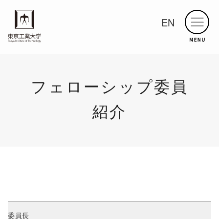
EN
フェローシップ委員
紹介
委員⻑